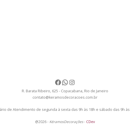
Facebook
WhatsApp
Instagram
R. Barata Ribeiro, 625 - Copacabana, Rio de Janeiro
contato@keramosdecoracoes.com.br
ário de Atendimento de segunda à sexta das 9h às 18h e sábado das 9h às
@2026 -
KéramosDecorações
-
CDev