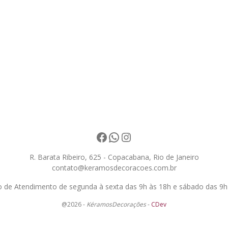
Facebook
WhatsApp
Instagram
R. Barata Ribeiro, 625 - Copacabana, Rio de Janeiro
contato@keramosdecoracoes.com.br
o de Atendimento de segunda à sexta das 9h às 18h e sábado das 9h
@2026 -
KéramosDecorações
-
CDev