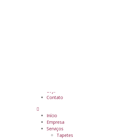
Search
Início
Empresa
Serviços
Tapetes
Cortinas e Persianas
Papel de Parede
Sofás
Projetos
Catálogo
Loja
Contato
Início
Empresa
Serviços
Tapetes