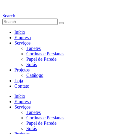
Search
Início
Empresa
Serviços
Tapetes
Cortinas e Persianas
Papel de Parede
Sofás
Projetos
Catálogo
Loja
Contato
Início
Empresa
Serviços
Tapetes
Cortinas e Persianas
Papel de Parede
Sofás
Projetos