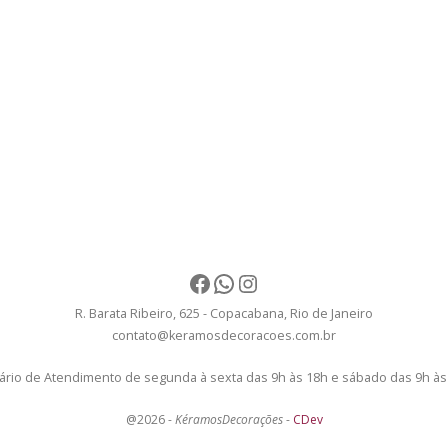
Facebook
WhatsApp
Instagram
R. Barata Ribeiro, 625 - Copacabana, Rio de Janeiro
contato@keramosdecoracoes.com.br
ário de Atendimento de segunda à sexta das 9h às 18h e sábado das 9h às
@2026 -
KéramosDecorações
-
CDev