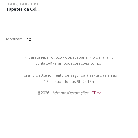
TAPETES
,
TAPETES FELPUDOS - SHAG
,
TAPETES LISOS
Tapetes da Coleção Show
Mostrar:
Facebook
WhatsApp
Instagram
R. Barata Ribeiro, 625 - Copacabana, Rio de Janeiro
contato@keramosdecoracoes.com.br
Horário de Atendimento de segunda à sexta das 9h às
18h e sábado das 9h às 13h
@2026 -
KéramosDecorações
-
CDev